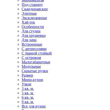
Минимализм
Под старину
Скандинавские
Элитные
Эксклюзивные
Хай-тек
Особенности
Для студии
Для хрущевки
Для дачи
Встроенные
С антресолями
С барной стойкой
С островом
Малогабаритные
Модульные
Скрытые ручки
Размер
Мини-кухни
Узкие
3 кв. м.
5 кв. м.
6 кв. м.
9 кв. м.
Все для кухни