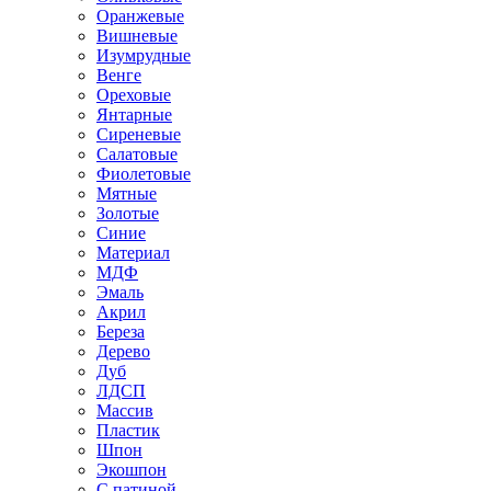
Оранжевые
Вишневые
Изумрудные
Венге
Ореховые
Янтарные
Сиреневые
Салатовые
Фиолетовые
Мятные
Золотые
Синие
Материал
МДФ
Эмаль
Акрил
Береза
Дерево
Дуб
ЛДСП
Массив
Пластик
Шпон
Экошпон
С патиной