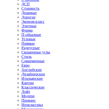
ДСП
Стоимость
Дешевые
Дорогие
Эконом-класс
Элитные
Форма
П-образные
Угловые
Прямые
Радиусные
Скошенные углы
Стиль
Современные
Евро
Английские
Дизайнерские
Итальянские
Кантри
Классические
Лофт
Модерн
Прованс
Неоклассика