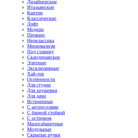
Дизайнерские
Итальянские
Кантри
Классические
Лофт
Модерн
Прованс
Неоклассика
Минимализм
Под старину
Скандинавские
Элитные
Эксклюзивные
Хай-тек
Особенности
Для студии
Для хрущевки
Для дачи
Встроенные
С антресолями
С барной стойкой
С островом
Малогабаритные
Модульные
Скрытые ручки