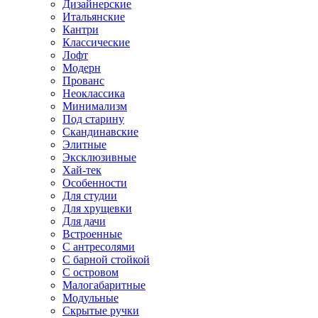
Дизайнерские
Итальянские
Кантри
Классические
Лофт
Модерн
Прованс
Неоклассика
Минимализм
Под старину
Скандинавские
Элитные
Эксклюзивные
Хай-тек
Особенности
Для студии
Для хрущевки
Для дачи
Встроенные
С антресолями
С барной стойкой
С островом
Малогабаритные
Модульные
Скрытые ручки