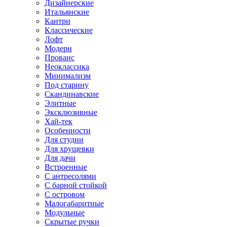
Дизайнерские
Итальянские
Кантри
Классические
Лофт
Модерн
Прованс
Неоклассика
Минимализм
Под старину
Скандинавские
Элитные
Эксклюзивные
Хай-тек
Особенности
Для студии
Для хрущевки
Для дачи
Встроенные
С антресолями
С барной стойкой
С островом
Малогабаритные
Модульные
Скрытые ручки