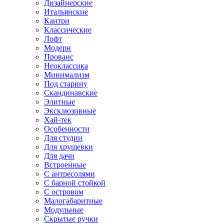
Дизайнерские
Итальянские
Кантри
Классические
Лофт
Модерн
Прованс
Неоклассика
Минимализм
Под старину
Скандинавские
Элитные
Эксклюзивные
Хай-тек
Особенности
Для студии
Для хрущевки
Для дачи
Встроенные
С антресолями
С барной стойкой
С островом
Малогабаритные
Модульные
Скрытые ручки