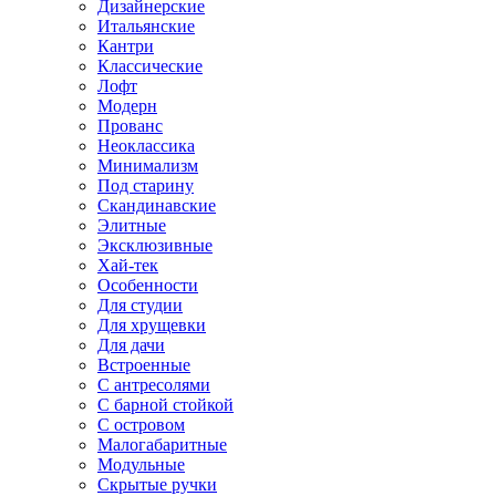
Дизайнерские
Итальянские
Кантри
Классические
Лофт
Модерн
Прованс
Неоклассика
Минимализм
Под старину
Скандинавские
Элитные
Эксклюзивные
Хай-тек
Особенности
Для студии
Для хрущевки
Для дачи
Встроенные
С антресолями
С барной стойкой
С островом
Малогабаритные
Модульные
Скрытые ручки