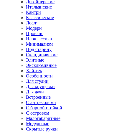
Дизайнерские
Итальянские
Кантри
Классические
Лофт
Модерн
Прованс
Неоклассика
Минимализм
Под старину
Скандинавские
Элитные
Эксклюзивные
Хай-тек
Особенности
Для студии
Для хрущевки
Для дачи
Встроенные
С антресолями
С барной стойкой
С островом
Малогабаритные
Модульные
Скрытые ручки