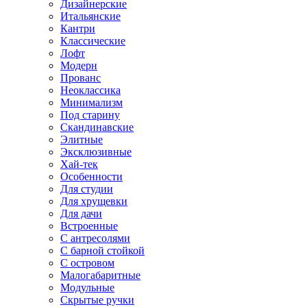
Дизайнерские
Итальянские
Кантри
Классические
Лофт
Модерн
Прованс
Неоклассика
Минимализм
Под старину
Скандинавские
Элитные
Эксклюзивные
Хай-тек
Особенности
Для студии
Для хрущевки
Для дачи
Встроенные
С антресолями
С барной стойкой
С островом
Малогабаритные
Модульные
Скрытые ручки