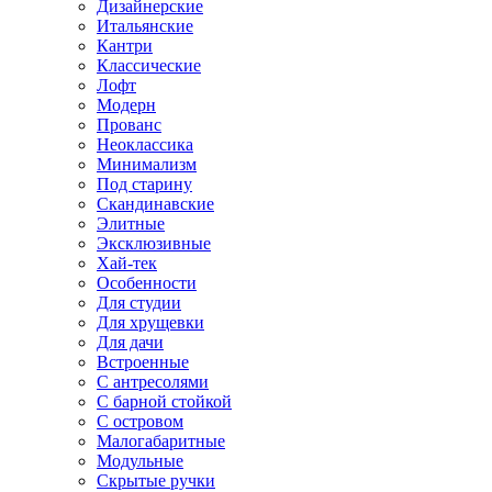
Дизайнерские
Итальянские
Кантри
Классические
Лофт
Модерн
Прованс
Неоклассика
Минимализм
Под старину
Скандинавские
Элитные
Эксклюзивные
Хай-тек
Особенности
Для студии
Для хрущевки
Для дачи
Встроенные
С антресолями
С барной стойкой
С островом
Малогабаритные
Модульные
Скрытые ручки