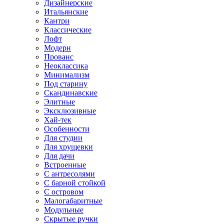
Дизайнерские
Итальянские
Кантри
Классические
Лофт
Модерн
Прованс
Неоклассика
Минимализм
Под старину
Скандинавские
Элитные
Эксклюзивные
Хай-тек
Особенности
Для студии
Для хрущевки
Для дачи
Встроенные
С антресолями
С барной стойкой
С островом
Малогабаритные
Модульные
Скрытые ручки