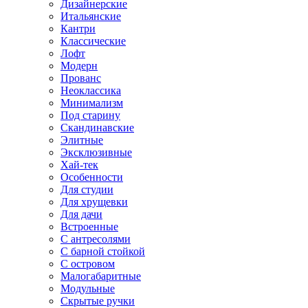
Дизайнерские
Итальянские
Кантри
Классические
Лофт
Модерн
Прованс
Неоклассика
Минимализм
Под старину
Скандинавские
Элитные
Эксклюзивные
Хай-тек
Особенности
Для студии
Для хрущевки
Для дачи
Встроенные
С антресолями
С барной стойкой
С островом
Малогабаритные
Модульные
Скрытые ручки