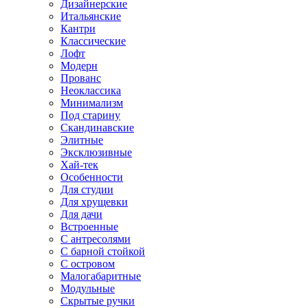
Дизайнерские
Итальянские
Кантри
Классические
Лофт
Модерн
Прованс
Неоклассика
Минимализм
Под старину
Скандинавские
Элитные
Эксклюзивные
Хай-тек
Особенности
Для студии
Для хрущевки
Для дачи
Встроенные
С антресолями
С барной стойкой
С островом
Малогабаритные
Модульные
Скрытые ручки