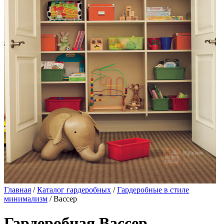
Главная
/
Каталог гардеробных
/
Гардеробные в стиле
минимализм
/ Вассер
Гардеробная Вассер