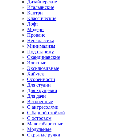
Дизайнерские
Итальянские
Кантри
Классические
Лофт
Модерн
Прованс
Неоклассика
Минимализм
Под старину
Скандинавские
Элитные
Эксклюзивные
Хай-тек
Особенности
Для студии
Для хрущевки
Для дачи
Встроенные
С антресолями
С барной стойкой
С островом
Малогабаритные
Модульные
Скрытые ручки