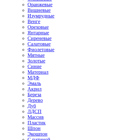
Оранжевые
Вишневые
Изумрудные
Венге
Ореховые
Янтарные
Сиреневые
Салатовые
Фиолетовые
Мятные
Золотые
Синие
Материал
МДФ
Эмаль
Акрил
Береза
Дерево
Дуб
ЛДСП
Массив
Пластик
Шпон
Экошпон
С патиной