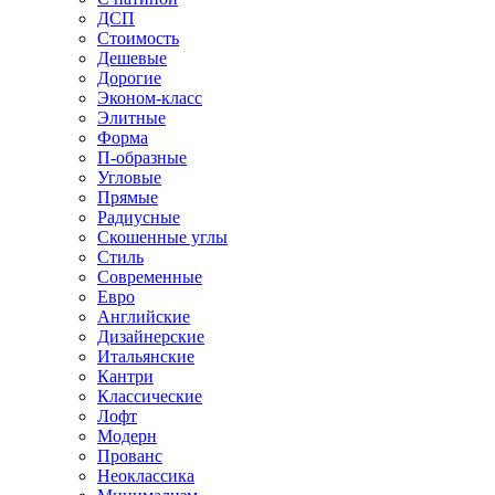
ДСП
Стоимость
Дешевые
Дорогие
Эконом-класс
Элитные
Форма
П-образные
Угловые
Прямые
Радиусные
Скошенные углы
Стиль
Современные
Евро
Английские
Дизайнерские
Итальянские
Кантри
Классические
Лофт
Модерн
Прованс
Неоклассика