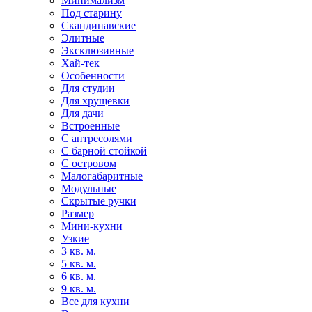
Минимализм
Под старину
Скандинавские
Элитные
Эксклюзивные
Хай-тек
Особенности
Для студии
Для хрущевки
Для дачи
Встроенные
С антресолями
С барной стойкой
С островом
Малогабаритные
Модульные
Скрытые ручки
Размер
Мини-кухни
Узкие
3 кв. м.
5 кв. м.
6 кв. м.
9 кв. м.
Все для кухни