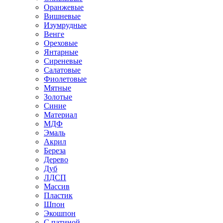
Оранжевые
Вишневые
Изумрудные
Венге
Ореховые
Янтарные
Сиреневые
Салатовые
Фиолетовые
Мятные
Золотые
Синие
Материал
МДФ
Эмаль
Акрил
Береза
Дерево
Дуб
ЛДСП
Массив
Пластик
Шпон
Экошпон
С патиной