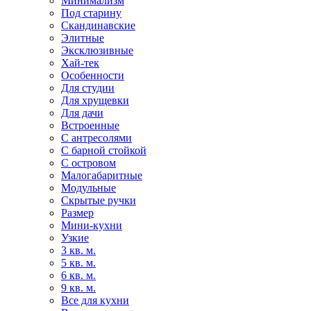
Минимализм
Под старину
Скандинавские
Элитные
Эксклюзивные
Хай-тек
Особенности
Для студии
Для хрущевки
Для дачи
Встроенные
С антресолями
С барной стойкой
С островом
Малогабаритные
Модульные
Скрытые ручки
Размер
Мини-кухни
Узкие
3 кв. м.
5 кв. м.
6 кв. м.
9 кв. м.
Все для кухни