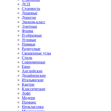
ДСП
Стоимость
Дешевые
Дорогие
Эконом-класс
Элитные
Форма
П-образные
Угловые
Прямые
Радиусные
Скошенные углы
Стиль
Современные
Евро
Английские
Дизайнерские
Итальянские
Кантри
Классические
Лофт
Модерн
Прованс
Неоклассика