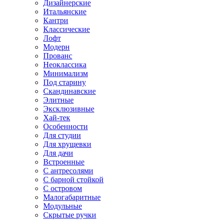
Дизайнерские
Итальянские
Кантри
Классические
Лофт
Модерн
Прованс
Неоклассика
Минимализм
Под старину
Скандинавские
Элитные
Эксклюзивные
Хай-тек
Особенности
Для студии
Для хрущевки
Для дачи
Встроенные
С антресолями
С барной стойкой
С островом
Малогабаритные
Модульные
Скрытые ручки