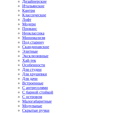
Дизайнерские
Итальянские
Кантри
Классические
Лофт
Модерн
Прованс
Неоклассика
Минимализм
Под старину
Скандинавские
Элитные
Эксклюзивные
Хай-тек
Особенности
Для студии
Для хрущевки
Для дачи
Встроенные
С антресолями
С барной стойкой
С островом
Малогабаритные
Модульные
Скрытые ручки