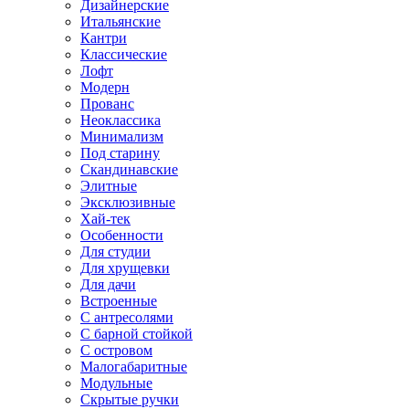
Дизайнерские
Итальянские
Кантри
Классические
Лофт
Модерн
Прованс
Неоклассика
Минимализм
Под старину
Скандинавские
Элитные
Эксклюзивные
Хай-тек
Особенности
Для студии
Для хрущевки
Для дачи
Встроенные
С антресолями
С барной стойкой
С островом
Малогабаритные
Модульные
Скрытые ручки