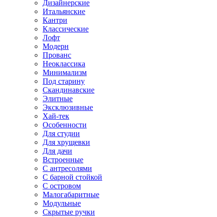
Дизайнерские
Итальянские
Кантри
Классические
Лофт
Модерн
Прованс
Неоклассика
Минимализм
Под старину
Скандинавские
Элитные
Эксклюзивные
Хай-тек
Особенности
Для студии
Для хрущевки
Для дачи
Встроенные
С антресолями
С барной стойкой
С островом
Малогабаритные
Модульные
Скрытые ручки