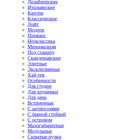
Дизайнерские
Итальянские
Кантри
Классические
Лофт
Модерн
Прованс
Неоклассика
Минимализм
Под старину
Скандинавские
Элитные
Эксклюзивные
Хай-тек
Особенности
Для студии
Для хрущевки
Для дачи
Встроенные
С антресолями
С барной стойкой
С островом
Малогабаритные
Модульные
Скрытые ручки