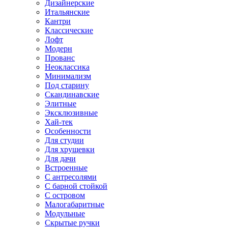
Дизайнерские
Итальянские
Кантри
Классические
Лофт
Модерн
Прованс
Неоклассика
Минимализм
Под старину
Скандинавские
Элитные
Эксклюзивные
Хай-тек
Особенности
Для студии
Для хрущевки
Для дачи
Встроенные
С антресолями
С барной стойкой
С островом
Малогабаритные
Модульные
Скрытые ручки