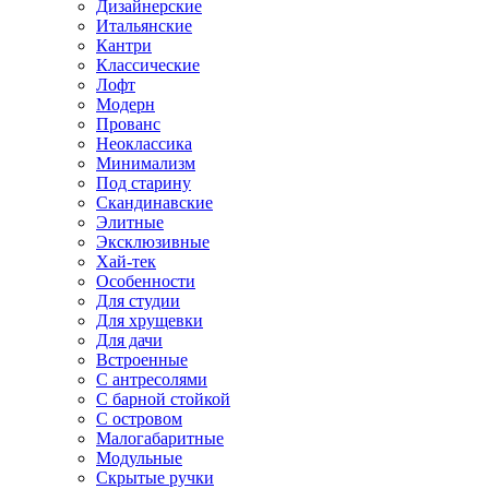
Дизайнерские
Итальянские
Кантри
Классические
Лофт
Модерн
Прованс
Неоклассика
Минимализм
Под старину
Скандинавские
Элитные
Эксклюзивные
Хай-тек
Особенности
Для студии
Для хрущевки
Для дачи
Встроенные
С антресолями
С барной стойкой
С островом
Малогабаритные
Модульные
Скрытые ручки