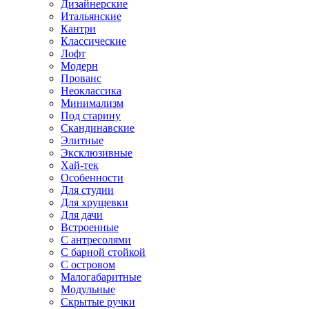
Дизайнерские
Итальянские
Кантри
Классические
Лофт
Модерн
Прованс
Неоклассика
Минимализм
Под старину
Скандинавские
Элитные
Эксклюзивные
Хай-тек
Особенности
Для студии
Для хрущевки
Для дачи
Встроенные
С антресолями
С барной стойкой
С островом
Малогабаритные
Модульные
Скрытые ручки