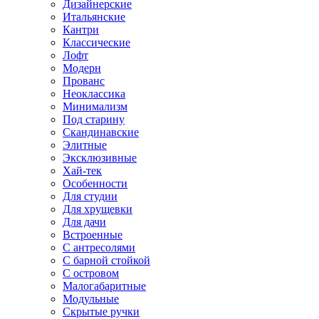
Дизайнерские
Итальянские
Кантри
Классические
Лофт
Модерн
Прованс
Неоклассика
Минимализм
Под старину
Скандинавские
Элитные
Эксклюзивные
Хай-тек
Особенности
Для студии
Для хрущевки
Для дачи
Встроенные
С антресолями
С барной стойкой
С островом
Малогабаритные
Модульные
Скрытые ручки