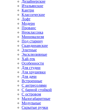
Дизайнерские
Итальянские
Кантри
Классические
Лофт
Модерн
Прованс
Неоклассика
Минимализм
Под старину
Скандинавские
Элитные
Эксклюзивные
Хай-тек
Особенности
Для студии
Для хрущевки
Для дачи
Встроенные
С антресолями
С барной стойкой
С островом
Малогабаритные
Модульные
Скрытые ручки