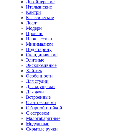
Дизайнерские
Итальянские
Кантри
Классические
Лофт
Модерн
Прованс
Неоклассика
Минимализм
Под старину
Скандинавские
Элитные
Эксклюзивные
Хай-тек
Особенности
Для студии
Для хрущевки
Для дачи
Встроенные
С антресолями
С барной стойкой
С островом
Малогабаритные
Модульные
Скрытые ручки