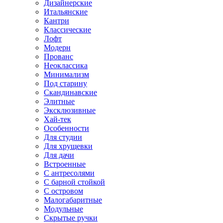
Дизайнерские
Итальянские
Кантри
Классические
Лофт
Модерн
Прованс
Неоклассика
Минимализм
Под старину
Скандинавские
Элитные
Эксклюзивные
Хай-тек
Особенности
Для студии
Для хрущевки
Для дачи
Встроенные
С антресолями
С барной стойкой
С островом
Малогабаритные
Модульные
Скрытые ручки