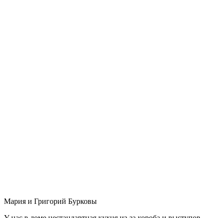
Мария и Григорий Бурковы
У нас в доме нестандартная кухня из-за короба и выступов,