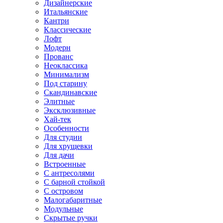
Дизайнерские
Итальянские
Кантри
Классические
Лофт
Модерн
Прованс
Неоклассика
Минимализм
Под старину
Скандинавские
Элитные
Эксклюзивные
Хай-тек
Особенности
Для студии
Для хрущевки
Для дачи
Встроенные
С антресолями
С барной стойкой
С островом
Малогабаритные
Модульные
Скрытые ручки