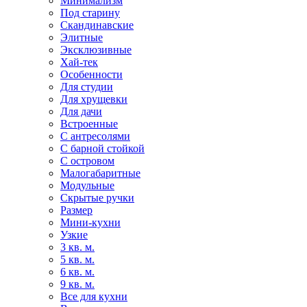
Минимализм
Под старину
Скандинавские
Элитные
Эксклюзивные
Хай-тек
Особенности
Для студии
Для хрущевки
Для дачи
Встроенные
С антресолями
С барной стойкой
С островом
Малогабаритные
Модульные
Скрытые ручки
Размер
Мини-кухни
Узкие
3 кв. м.
5 кв. м.
6 кв. м.
9 кв. м.
Все для кухни