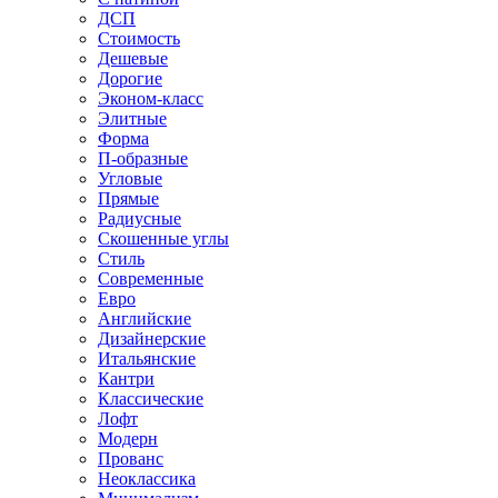
ДСП
Стоимость
Дешевые
Дорогие
Эконом-класс
Элитные
Форма
П-образные
Угловые
Прямые
Радиусные
Скошенные углы
Стиль
Современные
Евро
Английские
Дизайнерские
Итальянские
Кантри
Классические
Лофт
Модерн
Прованс
Неоклассика