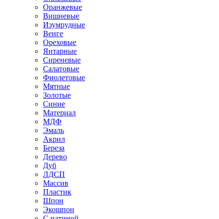
Оранжевые
Вишневые
Изумрудные
Венге
Ореховые
Янтарные
Сиреневые
Салатовые
Фиолетовые
Мятные
Золотые
Синие
Материал
МДФ
Эмаль
Акрил
Береза
Дерево
Дуб
ЛДСП
Массив
Пластик
Шпон
Экошпон
С патиной