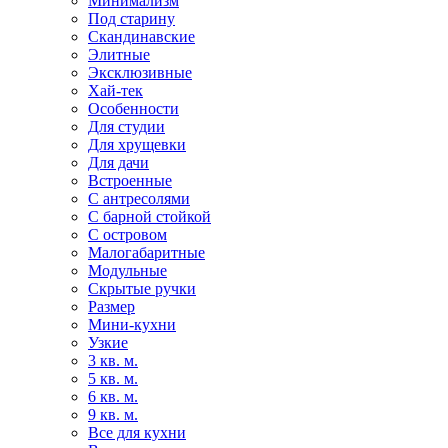
Минимализм
Под старину
Скандинавские
Элитные
Эксклюзивные
Хай-тек
Особенности
Для студии
Для хрущевки
Для дачи
Встроенные
С антресолями
С барной стойкой
С островом
Малогабаритные
Модульные
Скрытые ручки
Размер
Мини-кухни
Узкие
3 кв. м.
5 кв. м.
6 кв. м.
9 кв. м.
Все для кухни