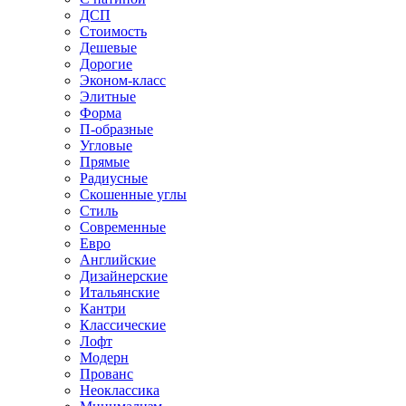
ДСП
Стоимость
Дешевые
Дорогие
Эконом-класс
Элитные
Форма
П-образные
Угловые
Прямые
Радиусные
Скошенные углы
Стиль
Современные
Евро
Английские
Дизайнерские
Итальянские
Кантри
Классические
Лофт
Модерн
Прованс
Неоклассика