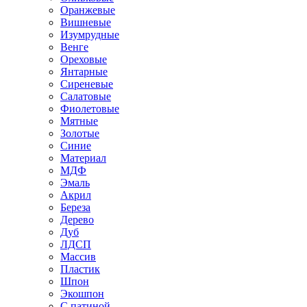
Оранжевые
Вишневые
Изумрудные
Венге
Ореховые
Янтарные
Сиреневые
Салатовые
Фиолетовые
Мятные
Золотые
Синие
Материал
МДФ
Эмаль
Акрил
Береза
Дерево
Дуб
ЛДСП
Массив
Пластик
Шпон
Экошпон
С патиной