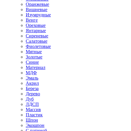
Оранжевые
Вишневые
Изумрудные
Венге
Ореховые
Янтарные
Сиреневые
Салатовые
Фиолетовые
Мятные
Золотые
Синие
Материал
МДФ
Эмаль
Акрил
Береза
Дерево
Дуб
ЛДСП
Массив
Пластик
Шпон
Экошпон
С патиной