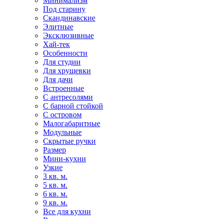
Минимализм
Под старину
Скандинавские
Элитные
Эксклюзивные
Хай-тек
Особенности
Для студии
Для хрущевки
Для дачи
Встроенные
С антресолями
С барной стойкой
С островом
Малогабаритные
Модульные
Скрытые ручки
Размер
Мини-кухни
Узкие
3 кв. м.
5 кв. м.
6 кв. м.
9 кв. м.
Все для кухни