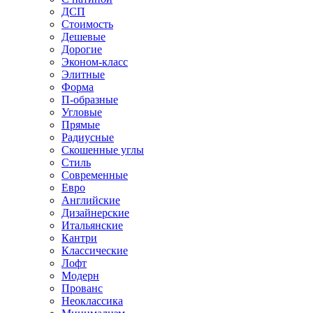
ДСП
Стоимость
Дешевые
Дорогие
Эконом-класс
Элитные
Форма
П-образные
Угловые
Прямые
Радиусные
Скошенные углы
Стиль
Современные
Евро
Английские
Дизайнерские
Итальянские
Кантри
Классические
Лофт
Модерн
Прованс
Неоклассика