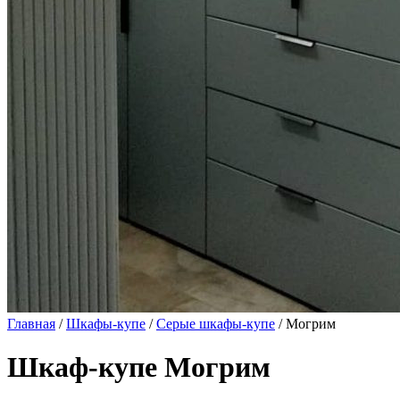
Главная
/
Шкафы-купе
/
Серые шкафы-купе
/ Могрим
Шкаф-купе Могрим