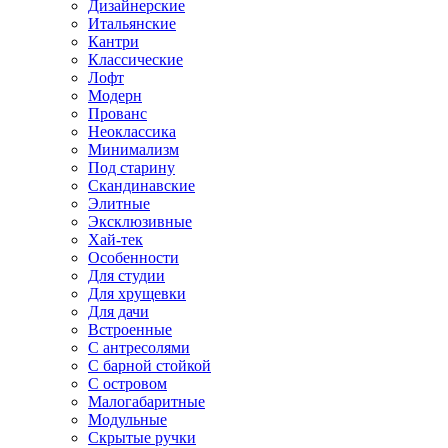
Дизайнерские
Итальянские
Кантри
Классические
Лофт
Модерн
Прованс
Неоклассика
Минимализм
Под старину
Скандинавские
Элитные
Эксклюзивные
Хай-тек
Особенности
Для студии
Для хрущевки
Для дачи
Встроенные
С антресолями
С барной стойкой
С островом
Малогабаритные
Модульные
Скрытые ручки