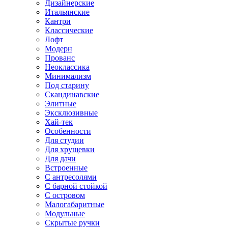
Дизайнерские
Итальянские
Кантри
Классические
Лофт
Модерн
Прованс
Неоклассика
Минимализм
Под старину
Скандинавские
Элитные
Эксклюзивные
Хай-тек
Особенности
Для студии
Для хрущевки
Для дачи
Встроенные
С антресолями
С барной стойкой
С островом
Малогабаритные
Модульные
Скрытые ручки