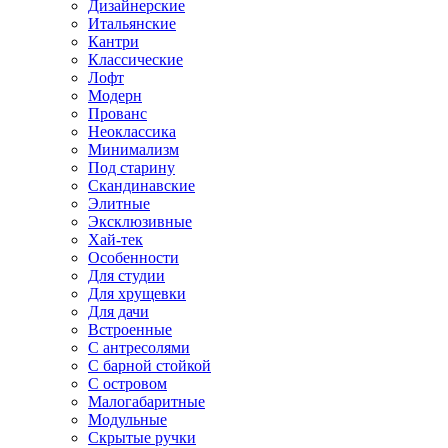
Дизайнерские
Итальянские
Кантри
Классические
Лофт
Модерн
Прованс
Неоклассика
Минимализм
Под старину
Скандинавские
Элитные
Эксклюзивные
Хай-тек
Особенности
Для студии
Для хрущевки
Для дачи
Встроенные
С антресолями
С барной стойкой
С островом
Малогабаритные
Модульные
Скрытые ручки