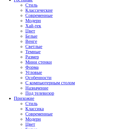
Стиль
Классические
Современные
Модерн
Хай-тек
Цвет
Белые
Венге
Светлые
Темные
Размер
Мини стенки
Форма
Угловые
Особенности
С компьютерным столом
Назначение
Под телевизор
Прихожие
Стиль
Классика
Современные
Модерн
Цвет