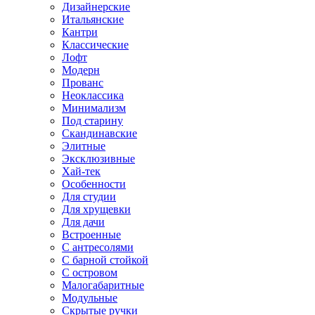
Дизайнерские
Итальянские
Кантри
Классические
Лофт
Модерн
Прованс
Неоклассика
Минимализм
Под старину
Скандинавские
Элитные
Эксклюзивные
Хай-тек
Особенности
Для студии
Для хрущевки
Для дачи
Встроенные
С антресолями
С барной стойкой
С островом
Малогабаритные
Модульные
Скрытые ручки