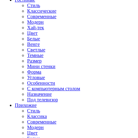
Стиль
Классические
Современные
Модерн
Хай-тек
Цвет
Белые
Венге
Светлые
Темные
Размер
Мини стенки
Форма
Угловые
Особенности
С компьютерным столом
Назначение
Под телевизор
Прихожие
Стиль
Классика
Современные
Модерн
Цвет