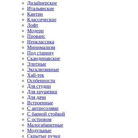
Дизайнерские
Итальянские
Кантри
Классические
Лофт
Модерн
Прованс
Неоклассика
Минимализм
Под старину
Скандинавские
Элитные
Эксклюзивные
Хай-тек
Особенности
Для студии
Для хрущевки
Для дачи
Встроенные
С антресолями
С барной стойкой
С островом
Малогабаритные
Модульные
Скрытые ручки