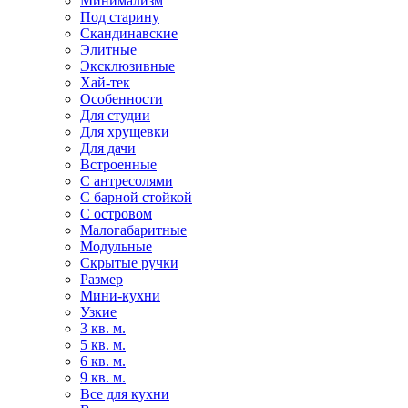
Минимализм
Под старину
Скандинавские
Элитные
Эксклюзивные
Хай-тек
Особенности
Для студии
Для хрущевки
Для дачи
Встроенные
С антресолями
С барной стойкой
С островом
Малогабаритные
Модульные
Скрытые ручки
Размер
Мини-кухни
Узкие
3 кв. м.
5 кв. м.
6 кв. м.
9 кв. м.
Все для кухни