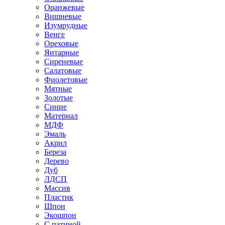
Оранжевые
Вишневые
Изумрудные
Венге
Ореховые
Янтарные
Сиреневые
Салатовые
Фиолетовые
Мятные
Золотые
Синие
Материал
МДФ
Эмаль
Акрил
Береза
Дерево
Дуб
ЛДСП
Массив
Пластик
Шпон
Экошпон
С патиной