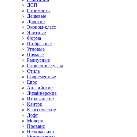
ДСП
Стоимость
Дешевые
Дорогие
Эконом-класс
Элитные
Форма
П-образные
Угловые
Прямые
Радиусные
Скошенные углы
Стиль
Современные
Евро
Английские
Дизайнерские
Итальянские
Кантри
Классические
Лофт
Модерн
Прованс
Неоклассика