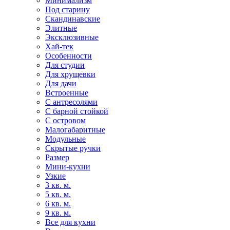
Минимализм
Под старину
Скандинавские
Элитные
Эксклюзивные
Хай-тек
Особенности
Для студии
Для хрущевки
Для дачи
Встроенные
С антресолями
С барной стойкой
С островом
Малогабаритные
Модульные
Скрытые ручки
Размер
Мини-кухни
Узкие
3 кв. м.
5 кв. м.
6 кв. м.
9 кв. м.
Все для кухни