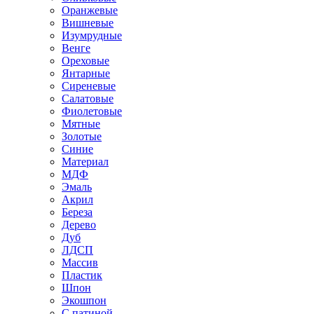
Оранжевые
Вишневые
Изумрудные
Венге
Ореховые
Янтарные
Сиреневые
Салатовые
Фиолетовые
Мятные
Золотые
Синие
Материал
МДФ
Эмаль
Акрил
Береза
Дерево
Дуб
ЛДСП
Массив
Пластик
Шпон
Экошпон
С патиной