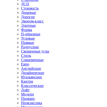
ДСП
Стоимость
Дешевые
Дорогие
Эконом-класс
Элитные
Форма
П-образные
Угловые
Прямые
Радиусные
Скошенные углы
Стиль
Современные
Евро
Английские
Дизайнерские
Итальянские
Кантри
Классические
Лофт
Модерн
Прованс
Неоклассика