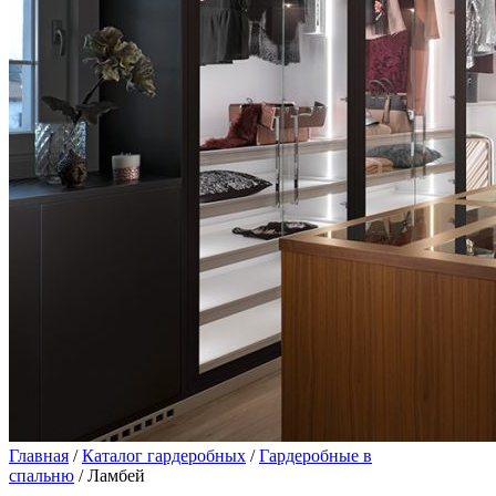
Главная
/
Каталог гардеробных
/
Гардеробные в
спальню
/ Ламбей