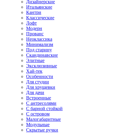
Дизайнерские
Итальянские
Кантри
Классические
Лофт
Модерн
Прованс
Неоклассика
Минимализм
Под старину
Скандинавские
Элитные
Эксклюзивные
Хай-тек
Особенности
Для студии
Для хрущевки
Для дачи
Встроенные
С антресолями
С барной стойкой
С островом
Малогабаритные
Модульные
Скрытые ручки