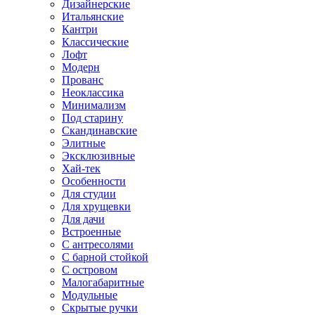
Дизайнерские
Итальянские
Кантри
Классические
Лофт
Модерн
Прованс
Неоклассика
Минимализм
Под старину
Скандинавские
Элитные
Эксклюзивные
Хай-тек
Особенности
Для студии
Для хрущевки
Для дачи
Встроенные
С антресолями
С барной стойкой
С островом
Малогабаритные
Модульные
Скрытые ручки