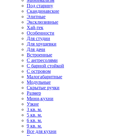
Минимализм
Под старину
Скандинавские
Элитные
Эксклюзивные
Хай-тек
Особенности
Для студии
Для хрущевки
Для дачи
Встроенные
С антресолями
С барной стойкой
С островом
Малогабаритные
Модульные
Скрытые ручки
Размер
Мини-кухни
Узкие
3 кв. м.
5 кв. м.
6 кв. м.
9 кв. м.
Все для кухни