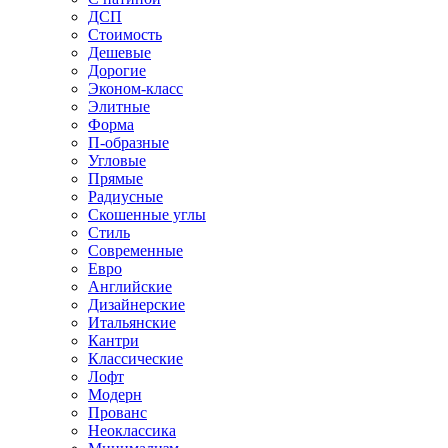
ДСП
Стоимость
Дешевые
Дорогие
Эконом-класс
Элитные
Форма
П-образные
Угловые
Прямые
Радиусные
Скошенные углы
Стиль
Современные
Евро
Английские
Дизайнерские
Итальянские
Кантри
Классические
Лофт
Модерн
Прованс
Неоклассика