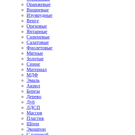
Оранжевые
Вишневые
Изумрудные
Венге
Ореховые
Янтарные
Сиреневые
Салатовые
Фиолетовые
Мятные
Золотые
Синие
Материал
МДФ
Эмаль
Акрил
Береза
Дерево
Дуб
ЛДСП
Массив
Пластик
Шпон
Экошпон
С патиной