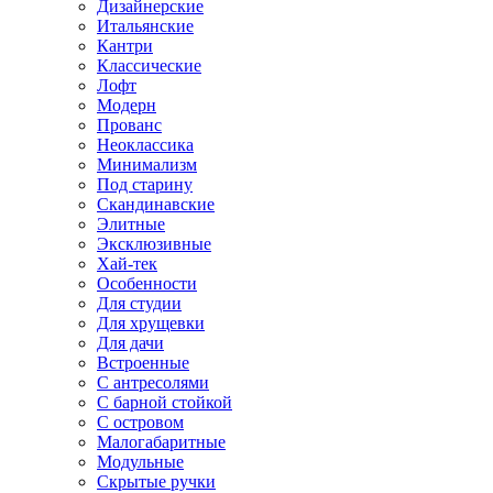
Дизайнерские
Итальянские
Кантри
Классические
Лофт
Модерн
Прованс
Неоклассика
Минимализм
Под старину
Скандинавские
Элитные
Эксклюзивные
Хай-тек
Особенности
Для студии
Для хрущевки
Для дачи
Встроенные
С антресолями
С барной стойкой
С островом
Малогабаритные
Модульные
Скрытые ручки