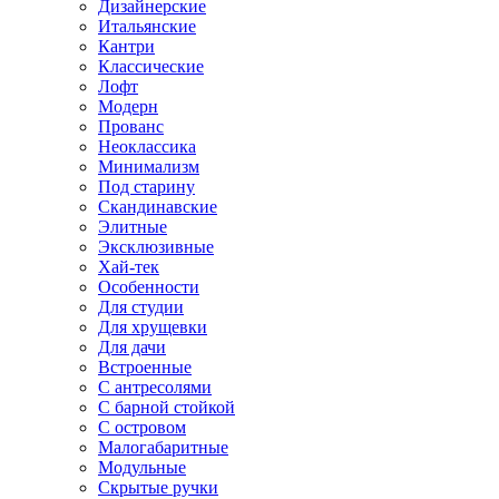
Дизайнерские
Итальянские
Кантри
Классические
Лофт
Модерн
Прованс
Неоклассика
Минимализм
Под старину
Скандинавские
Элитные
Эксклюзивные
Хай-тек
Особенности
Для студии
Для хрущевки
Для дачи
Встроенные
С антресолями
С барной стойкой
С островом
Малогабаритные
Модульные
Скрытые ручки