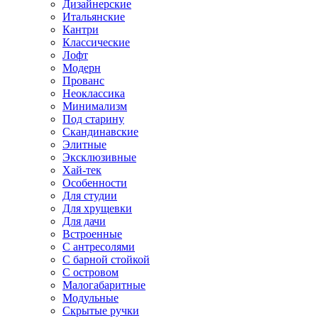
Дизайнерские
Итальянские
Кантри
Классические
Лофт
Модерн
Прованс
Неоклассика
Минимализм
Под старину
Скандинавские
Элитные
Эксклюзивные
Хай-тек
Особенности
Для студии
Для хрущевки
Для дачи
Встроенные
С антресолями
С барной стойкой
С островом
Малогабаритные
Модульные
Скрытые ручки