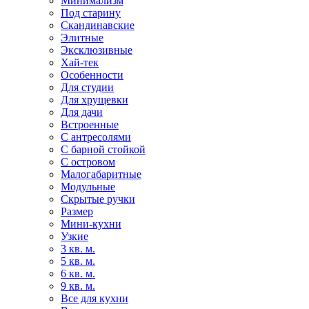
Минимализм
Под старину
Скандинавские
Элитные
Эксклюзивные
Хай-тек
Особенности
Для студии
Для хрущевки
Для дачи
Встроенные
С антресолями
С барной стойкой
С островом
Малогабаритные
Модульные
Скрытые ручки
Размер
Мини-кухни
Узкие
3 кв. м.
5 кв. м.
6 кв. м.
9 кв. м.
Все для кухни