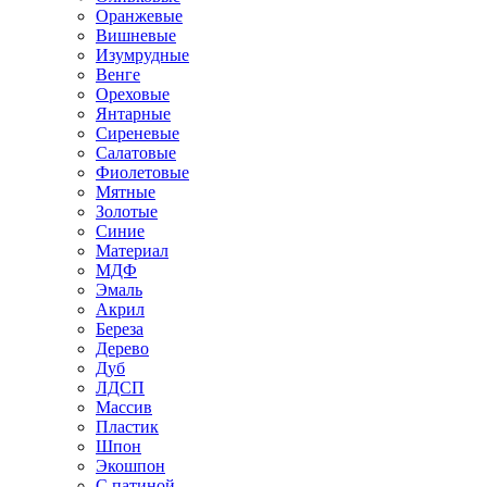
Оранжевые
Вишневые
Изумрудные
Венге
Ореховые
Янтарные
Сиреневые
Салатовые
Фиолетовые
Мятные
Золотые
Синие
Материал
МДФ
Эмаль
Акрил
Береза
Дерево
Дуб
ЛДСП
Массив
Пластик
Шпон
Экошпон
С патиной