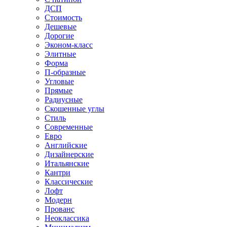
ДСП
Стоимость
Дешевые
Дорогие
Эконом-класс
Элитные
Форма
П-образные
Угловые
Прямые
Радиусные
Скошенные углы
Стиль
Современные
Евро
Английские
Дизайнерские
Итальянские
Кантри
Классические
Лофт
Модерн
Прованс
Неоклассика