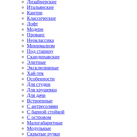
Дизайнерские
Итальянские
Кантри
Классические
Лофт
Модерн
Прованс
Неоклассика
Минимализм
Под старину
Скандинавские
Элитные
Эксклюзивные
Хай-тек
Особенности
Для студии
Для хрущевки
Для дачи
Встроенные
С антресолями
С барной стойкой
С островом
Малогабаритные
Модульные
Скрытые ручки