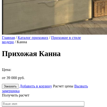
Главная
/
Каталог прихожих
/
Прихожие в стиле
модерн
/ Канна
Прихожая Канна
Цена:
от 39 000
руб.
Добавить в корзину
Расчет цены
Вызвать
Заказать
замерщика
Получить расчет