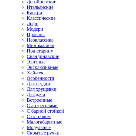
Дизайнерские
Итальянские
Кантри
Классические
Лофт
Модерн
Прованс
Неоклассика
Минимализм
Под старину
Скандинавские
Элитные
Эксклюзивные
Хай-тек
Особенности
Для студии
Для хрущевки
Для дачи
Встроенные
С антресолями
С барной стойкой
С островом
Малогабаритные
Модульные
Скрытые ручки