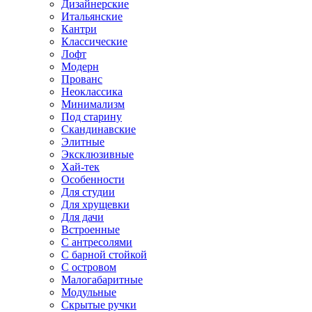
Дизайнерские
Итальянские
Кантри
Классические
Лофт
Модерн
Прованс
Неоклассика
Минимализм
Под старину
Скандинавские
Элитные
Эксклюзивные
Хай-тек
Особенности
Для студии
Для хрущевки
Для дачи
Встроенные
С антресолями
С барной стойкой
С островом
Малогабаритные
Модульные
Скрытые ручки