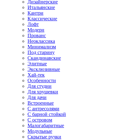
Дизайнерские
Итальянские
Кантри
Классические
Лофт
Модерн
Прованс
Неоклассика
Минимализм
Под старину
Скандинавские
Элитные
Эксклюзивные
Хай-тек
Особенности
Для студии
Для хрущевки
Для дачи
Встроенные
С антресолями
С барной стойкой
С островом
Малогабаритные
Модульные
Скрытые ручки