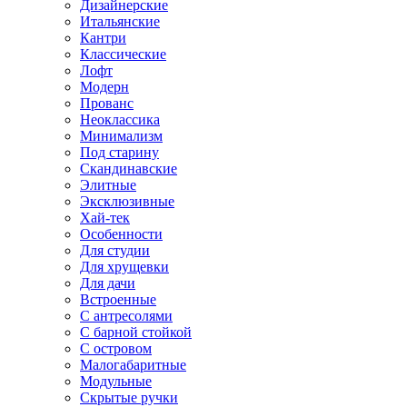
Дизайнерские
Итальянские
Кантри
Классические
Лофт
Модерн
Прованс
Неоклассика
Минимализм
Под старину
Скандинавские
Элитные
Эксклюзивные
Хай-тек
Особенности
Для студии
Для хрущевки
Для дачи
Встроенные
С антресолями
С барной стойкой
С островом
Малогабаритные
Модульные
Скрытые ручки